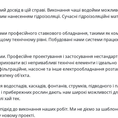
ий досвід в цій справі. Виконання чаші водойми можлив
м нанесенням гідроізоляції. Сучасні гідроізоляційні мат
и професійного ставкового обладнання, такими як комп
ому технічному рівні. Побудовані нами системи працюют
ми. Професійне проектування і застосування нестандарт
приховати всі непривабливі технічні елементи і ідеальн
кож фільтраційне, насосне та інше електрообладнання ро
зпеку об'єкта.
водоспадів, каскадів, фонтанів, струмків, підводного і 
) і прибережних рослин дають нам широкі можливості для 
 хай тек.
 підхід до виконання наших робіт. Ми не діємо за шабло
у новому проекті.