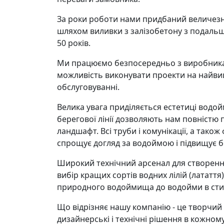
За роки роботи нами придбаний величезн
шляхом виливки з залізобетону з подальши
50 років.
Ми працюємо безпосередньо з виробникам
можливість виконувати проекти на найвищ
обслуговуванні.
Велика увага приділяється естетиці водой
берегової лінії дозволяють нам повністю 
ландшафт. Всі труби і комунікації, а та
спрощує догляд за водоймою і підвищує бе
Широкий технічний арсенал для створення 
вибір кращих сортів водних лілій (латаття
природного водоймища до водойми в стилі
Що відрізняє нашу компанію - це творчий
дизайнерські і технічні рішення в кожном