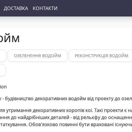
ДОСТАВКА
КОНТАКТИ
дойм
М
ОЗЕЛЕНЕННЯ ВОДОЙМ
РЕКОНСТРУКЦІЯ ВОДОЙМ
 - будівництво декоративних водойм від проекту до озе
для утримання декоративних коропів коі. Такі проекти є 
ня до найдрібніших деталей - від рельєфу до оснащенн
таткування. Обов'язково повинні бути враховані існуюч