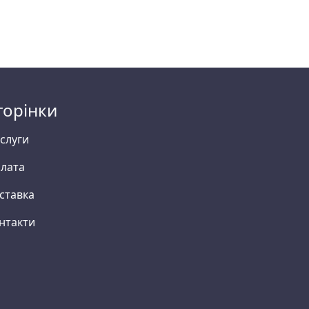
торінки
слуги
лата
ставка
нтакти