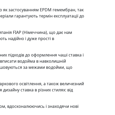
о як застосуванням EPDM гемембран, так
еріали гарантують термін експлуатації до
анія FIAP (Німеччина), що дає нам
ь надійно і дуже прості в
них підходів до оформлення чаші ставка і
о вписати водойма в навколишній
зташовуються за межами водойми, що
паркового освітлення, а також величезний
дизайну ставка в різних стилях: від
ном, вдосконалюючись і знаходячи нові