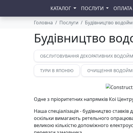
КАТАЛОГ
ПОСЛУГИ
ОПЛАТА
Головна
Послуги
Будівництво водойм
Будівництво во
ОБСЛУГОВУВАННЯ ДЕКОРАТИВНИХ ВОДОЙ
ТУРИ В ЯПОНІЮ
ОЧИЩЕННЯ ВОДОЙМ
Одне з пріоритетних напрямків Коі Центру
Наша спеціалізація - будівництво ставків 
оскільки вимагають ретельного опрацюван
великою кількістю допоміжного електроус
переваги замовника.