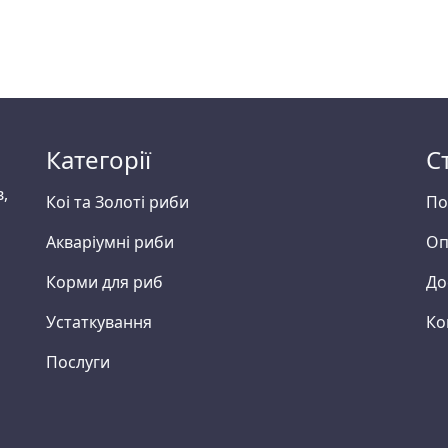
Категорії
С
в,
Коі та Золоті риби
По
Акваріумні риби
Оп
Корми для риб
До
Устаткування
Ко
Послуги