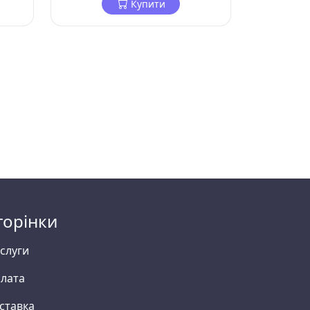
Купити
торінки
слуги
лата
ставка