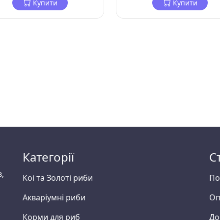
Купити
Купити
Категорії
С
в,
Коі та Золоті риби
По
Акваріумні риби
Оп
Корми для риб
До