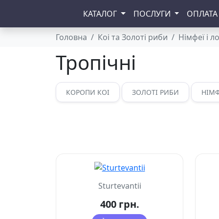
КАТАЛОГ
ПОСЛУГИ
ОПЛАТА
Головна
Коі та Золоті риби
Німфеї і л
Тропічні
КОРОПИ КОІ
ЗОЛОТІ РИБИ
НІМФ
Sturtevantii
400 грн.