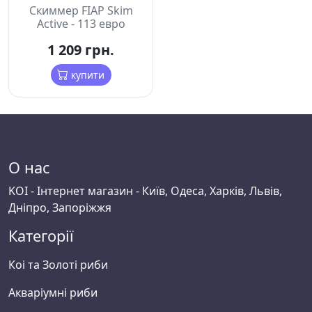
Скиммер FIAP Skim
Active - 113 евро
1 209 грн.
купити
О нас
KOI - Інтернет магазин - Київ, Одеса, Харків, Львів,
Дніпро, Запоріжжя
Категорії
Коі та Золоті риби
Акваріумні риби