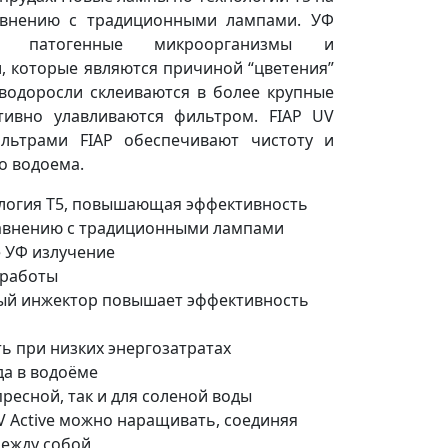
авнению с традиционными лампами. УФ
ет патогенные микроорганизмы и
, которые являются причиной “цветения”
водоросли склеиваются в более крупные
тивно улавливаются фильтром. FIAP UV
льтрами
FIAP
обеспечивают чистоту и
о водоема.
логия Т5, повышающая эффективность
равнению с традиционными лампами
 УФ излучение
 работы
ый инжектор повышает эффективность
ь при низких энергозатратах
да в водоёме
пресной, так и для соленой воды
V Active можно наращивать, соединяя
между собой