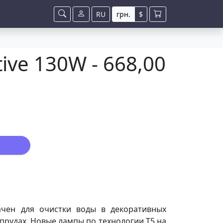
RU
грн.
$
tive 130W - 668,00
начен для очистки воды в декоративных
прудах. Новые лампы по технологии Т5 на