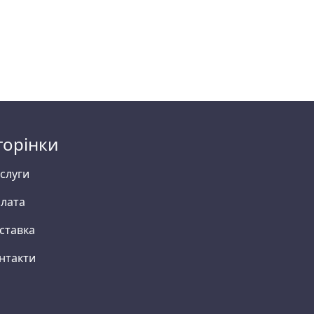
торінки
слуги
лата
ставка
нтакти