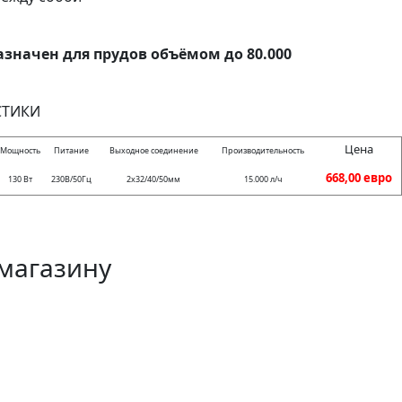
назначен для прудов объёмом до 80.000
СТИКИ
Цена
Мощность
Питание
Выходное соединение
Производительность
668,00 евро
130 Вт
230В/50Гц
2x32/40/50мм
15.000 л/ч
магазину