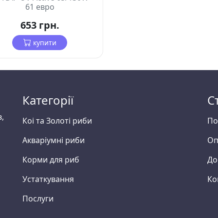
61 евро
653 грн.
купити
Категорії
С
в,
Коі та Золоті риби
По
Акваріумні риби
Оп
Корми для риб
До
Устаткування
Ко
Послуги