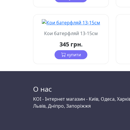
Кои батерфляй 13-15см
345 грн.
купити
О нас
KOI - Інтернет магазин - Київ, Одеса, Харкі
Львів, Дніпро, Запоріжжя