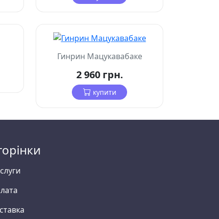
Гинрин Мацукавабаке
2 960 грн.
купити
торінки
слуги
лата
ставка