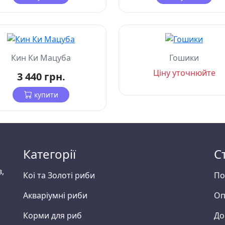
Кин Ки Мацуба
Гошики
Ціну уточнюйте
3 440 грн.
купити
Категорії
С
в,
Коі та Золоті риби
По
Акваріумні риби
Оп
Корми для риб
До