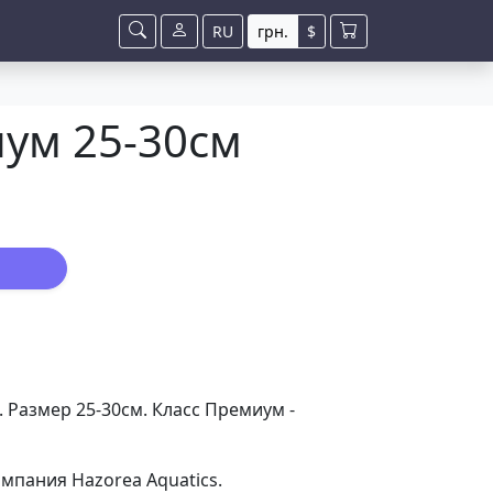
RU
грн.
$
ум 25-30см
 Размер 25-30см. Класс Премиум -
омпания Hazorea Aquatics.