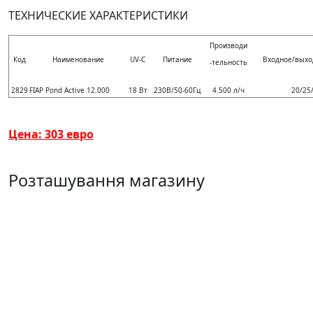
ТЕХНИЧЕСКИЕ ХАРАКТЕРИСТИКИ
Производи
Код
Наименование
UV-C
Питание
Входное/выхо
-тельность
2829
FIAP Pond Active 12.000
18 Вт
230В/50-60Гц
4.500 л/ч
20/25
Цена: 303 евро
Розташування магазину