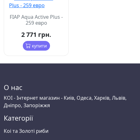
FIAP Aqua Active Plus -
259 евро
2 771 грн.
купити
О нас
KOI - Інтернет магазин - Київ, Одеса, Харків, Львів,
Дніпро, Запоріжжя
Категорії
Коі та Золоті риби