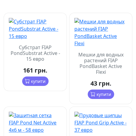
Субстрат FIAP
PondSubstrat Active -
Мешки для водных
15 евро
растений FIAP
PondBasket Active
161 грн.
Flexi
купити
43 грн.
купити