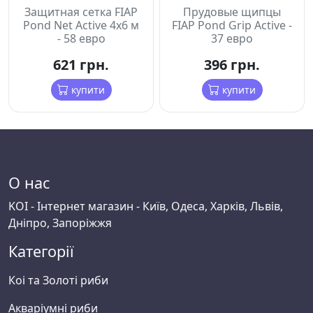
Защитная сетка FIAP
Прудовые щипцы
Pond Net Active 4x6 м
FIAP Pond Grip Active -
- 58 евро
37 евро
621 грн.
396 грн.
купити
купити
О нас
KOI - Інтернет магазин - Київ, Одеса, Харків, Львів,
Дніпро, Запоріжжя
Категорії
Коі та Золоті риби
Акваріумні риби