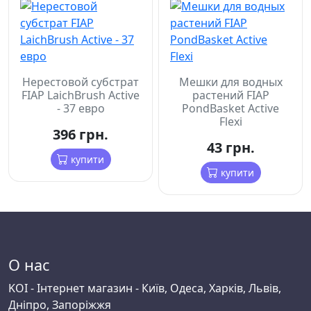
Нерестовой субстрат
Мешки для водных
FIAP LaichBrush Active
растений FIAP
- 37 евро
PondBasket Active
Flexi
396 грн.
43 грн.
купити
купити
О нас
KOI - Інтернет магазин - Київ, Одеса, Харків, Львів,
Дніпро, Запоріжжя