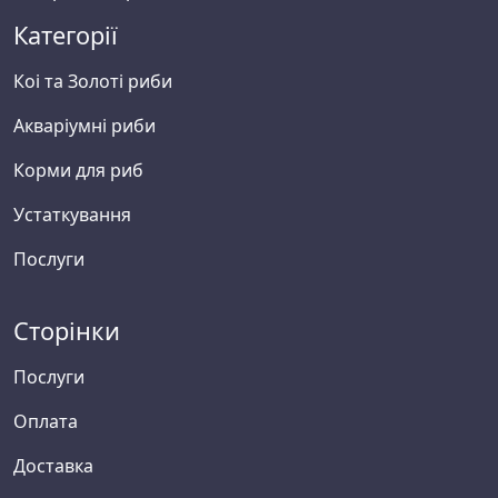
Категорії
Коі та Золоті риби
Акваріумні риби
Корми для риб
Устаткування
Послуги
Сторінки
Послуги
Оплата
Доставка